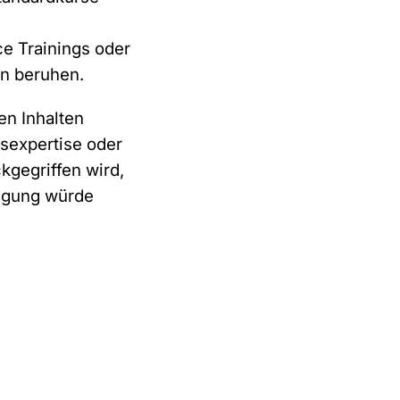
ce Trainings oder
en beruhen.
en Inhalten
gsexpertise oder
kgegriffen wird,
ägung würde
o