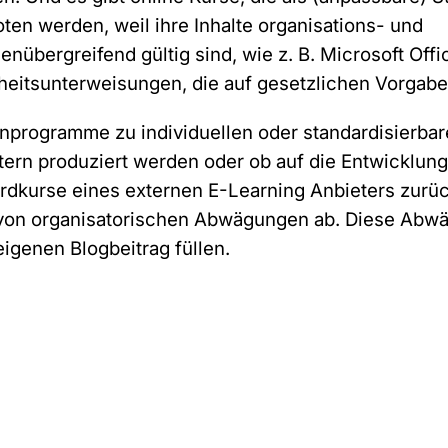
g
Unternehmen
e
ten werden, weil ihre Inhalte organisations- und
A
enübergreifend gültig sind, wie z. B. Microsoft Offi
n
f
heitsunterweisungen, die auf gesetzlichen Vorgab
r
a
E-Mail-Adresse
*
nprogramme zu individuellen oder standardisierbar
g
e
tern produziert werden oder ob auf die Entwicklun
rdkurse eines externen E-Learning Anbieters zurüc
von organisatorischen Abwägungen ab. Diese Abw
D
Hiermit bestätige ich, dass die M.I.T e-Solutions GmbH
a
eigenen Blogbeitrag füllen.
mir regelmäßig Informationen über das Produktportfoli
t
zusenden darf. Durch die Angabe meiner E-Mail
e
Adresse und dem Absenden des Formulars erkläre ich
n
mich mit der Verarbeitung meiner persönlichen Daten
s
einverstanden. Meine Einwilligung kann ich gemäß der
c
Datenschutzerklärung
jederzeit widerrufen.
h
u
t
Sie können den Newsletter jederzeit über den Link in unserem Newsletter
z
abbestellen.