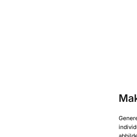
Mak
Genere
indivi
abbild