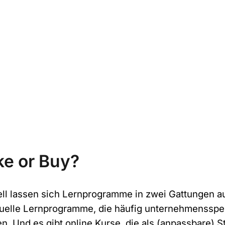
Anrede
*
Bitte auswählen
Vorname
*
e or Buy?
*
Nachname
*
A
n
ll lassen sich Lernprogramme in zwei Gattungen auf
f
duelle Lernprogramme, die häufig unternehmenssp
r
a
en. Und es gibt online Kurse, die als (anpassbare) 