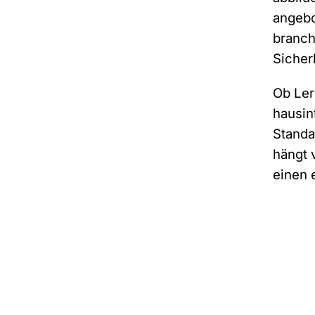
angebo
branch
Sicher
Ob Ler
hausin
Standa
hängt 
einen 