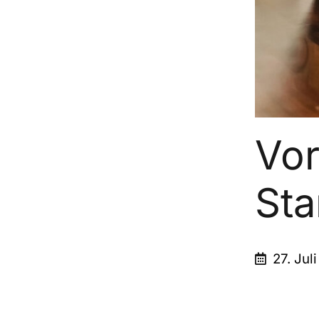
Vor
St
27. Jul