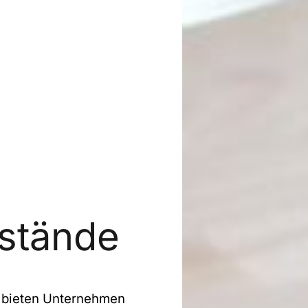
Anrede
*
Bitte auswählen
Vorname
*
estände
Nachname
*
 bieten Unternehmen