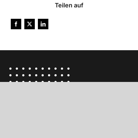
Teilen auf
M.I.T e-Solutions GmbH
Am Houiller Platz 4c
61381 Friedrichsdorf
Deutschland