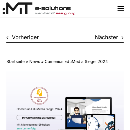
Zum
Tog
Inhalt
Nav
springen
Content
Vorheriger
Nächster
Lernsysteme & Tools
Über uns
Startseite
»
News
» Comenius EduMedia Siegel 2024
Ressourcen
Kontakt
Suche
nach: