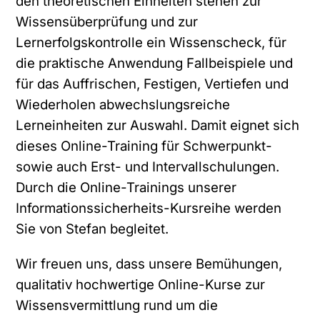
den theoretischen Einheiten stehen zur
Nachname
*
Wissensüberprüfung und zur
Lernerfolgskontrolle ein Wissenscheck, für
die praktische Anwendung Fallbeispiele und
für das Auffrischen, Festigen, Vertiefen und
Unternehmen
Wiederholen abwechslungsreiche
Lerneinheiten zur Auswahl. Damit eignet sich
dieses Online-Training für Schwerpunkt-
E-Mail-Adresse
*
sowie auch Erst- und Intervallschulungen.
Durch die Online-Trainings unserer
Informationssicherheits-Kursreihe werden
Sie von Stefan begleitet.
D
Hiermit bestätige ich, dass die M.I.T e-
a
Solutions GmbH mir regelmäßig
Wir freuen uns, dass unsere Bemühungen,
t
Informationen über das Produktportfolio
e
zusenden darf. Durch die Angabe meiner
qualitativ hochwertige Online-Kurse zur
n
E-Mail Adresse und dem Absenden des
Wissensvermittlung rund um die
s
Formulars erkläre ich mich mit der
c