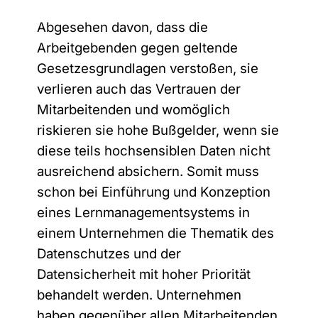
Abgesehen davon, dass die
Arbeitgebenden gegen geltende
*
D
Hiermit bestätige ich, dass die M.I.T e-
A
Gesetzesgrundlagen verstoßen, sie
a
Solutions GmbH mir regelmäßig
n
t
verlieren auch das Vertrauen der
Informationen über das Produktportfolio
r
e
e
zusenden darf. Durch die Angabe meiner
Mitarbeitenden und womöglich
n
d
E-Mail Adresse und dem Absenden des
s
riskieren sie hohe Bußgelder, wenn sie
e
Formulars erkläre ich mich mit der
c
U
Verarbeitung meiner persönlichen Daten
diese teils hochsensiblen Daten nicht
h
r
einverstanden. Meine Einwilligung kann
u
ausreichend absichern. Somit muss
l
ich gemäß der
Datenschutzerklärung
t
jederzeit widerrufen.
schon bei Einführung und Konzeption
z
eines Lernmanagementsystems in
Sie können den Newsletter jederzeit über den Link in
einem Unternehmen die Thematik des
Datenschutzes und der
unserem Newsletter abbestellen.
Datensicherheit mit hoher Priorität
behandelt werden. Unternehmen
Anmelden
haben gegenüber allen Mitarbeitenden