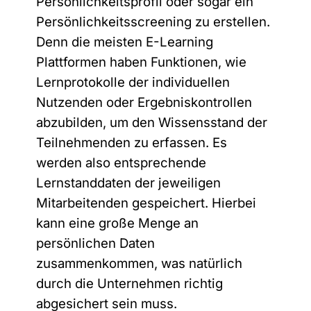
Persönlichkeitsprofil oder sogar ein
Persönlichkeitsscreening zu erstellen.
Bitte auswählen
Denn die meisten E-Learning
Plattformen haben Funktionen, wie
Vorname
*
Lernprotokolle der individuellen
Nutzenden oder Ergebniskontrollen
abzubilden, um den Wissensstand der
Teilnehmenden zu erfassen. Es
Nachname
*
werden also entsprechende
Lernstanddaten der jeweiligen
Mitarbeitenden gespeichert. Hierbei
Unternehmen
kann eine große Menge an
persönlichen Daten
zusammenkommen, was natürlich
durch die Unternehmen richtig
E-Mail-Adresse
*
abgesichert sein muss.