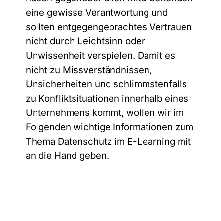
A
eine gewisse Verantwortung und
l
sollten entgegengebrachtes Vertrauen
t
nicht durch Leichtsinn oder
e
Unwissenheit verspielen. Damit es
r
nicht zu Missverständnissen,
n
Unsicherheiten und schlimmstenfalls
zu Konfliktsituationen innerhalb eines
a
Unternehmens kommt, wollen wir im
t
Folgenden wichtige Informationen zum
i
Thema Datenschutz im E-Learning mit
v
an die Hand geben.
e
: