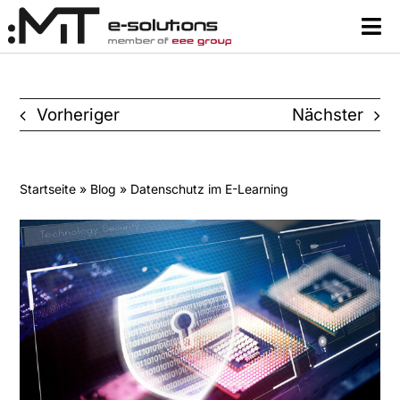
Zum
Tog
Inhalt
Nav
springen
Content
Vorheriger
Nächster
Lernsysteme & Tools
Über uns
Startseite
»
Blog
» Datenschutz im E-Learning
Ressourcen
Kontakt
Suche
nach: