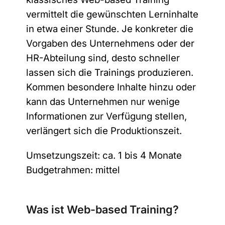
vermittelt die gewünschten Lerninhalte
Anmelden
in etwa einer Stunde. Je konkreter die
Vorgaben des Unternehmens oder der
A
HR-Abteilung sind, desto schneller
l
lassen sich die Trainings produzieren.
t
Kommen besondere Inhalte hinzu oder
e
kann das Unternehmen nur wenige
r
Informationen zur Verfügung stellen,
n
verlängert sich die Produktionszeit.
a
t
Umsetzungszeit: ca. 1 bis 4 Monate
i
Budgetrahmen: mittel
v
e
Was ist Web-based Training?
: