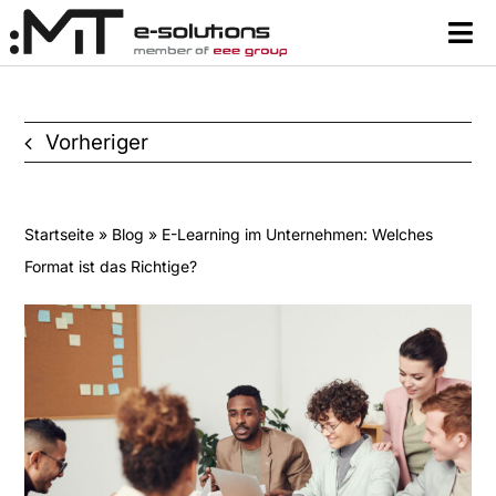
Zum
Tog
Inhalt
Nav
springen
Content
Vorheriger
Lernsysteme & Tools
Über uns
Startseite
»
Blog
» E-Learning im Unternehmen: Welches
Format ist das Richtige?
Ressourcen
Kontakt
Suche
nach: