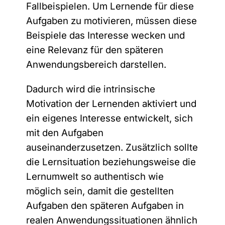
Fallbeispielen. Um Lernende für diese
D
Hiermit bestätige ich, dass die M.I.T e-
Aufgaben zu motivieren, müssen diese
a
Solutions GmbH mir regelmäßig
t
Beispiele das Interesse wecken und
Informationen über das Produktportfolio
e
zusenden darf. Durch die Angabe meiner
eine Relevanz für den späteren
n
E-Mail Adresse und dem Absenden des
s
Anwendungsbereich darstellen.
Formulars erkläre ich mich mit der
c
Verarbeitung meiner persönlichen Daten
h
einverstanden. Meine Einwilligung kann
Dadurch wird die intrinsische
u
ich gemäß der
Datenschutzerklärung
t
Motivation der Lernenden aktiviert und
jederzeit widerrufen.
z
ein eigenes Interesse entwickelt, sich
mit den Aufgaben
Sie können den Newsletter jederzeit über den Link in
auseinanderzusetzen. Zusätzlich sollte
unserem Newsletter abbestellen.
die Lernsituation beziehungsweise die
*
Lernumwelt so authentisch wie
A
Anmelden
n
möglich sein, damit die gestellten
r
A
Aufgaben den späteren Aufgaben in
e
d
realen Anwendungssituationen ähnlich
l