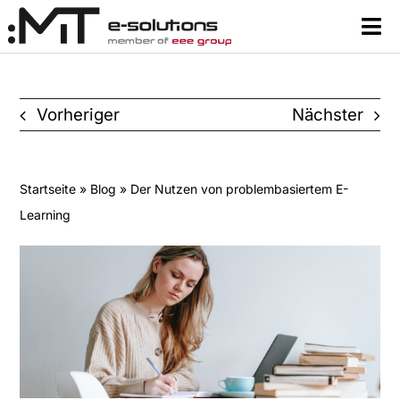
Zum
Tog
Inhalt
Nav
springen
Content
Vorheriger
Nächster
Lernsysteme & Tools
Über uns
Startseite
»
Blog
» Der Nutzen von problembasiertem E-
Learning
Ressourcen
Kontakt
Suche
nach: