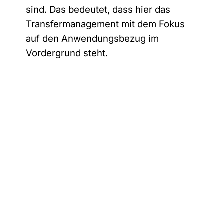
e
sind. Das bedeutet, dass hier das
t
*
Transfermanagement mit dem Fokus
e
auf den Anwendungsbezug im
r
Vordergrund steht.
n
a
t
i
v
e
: