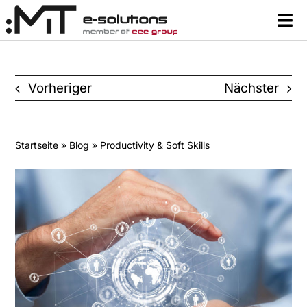
Zum
Tog
Inhalt
Nav
springen
Content
Vorheriger
Nächster
Lernsysteme & Tools
Über uns
Startseite
»
Blog
» Productivity & Soft Skills
Ressourcen
Kontakt
Suche
nach: