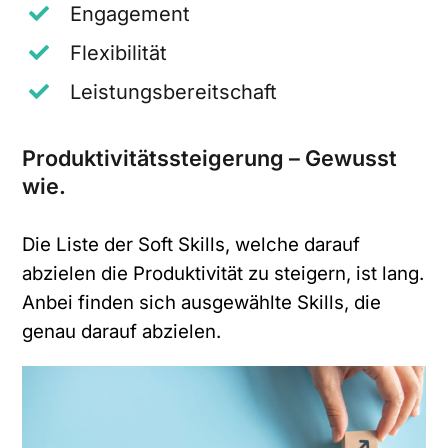
Engagement
Flexibilität
Leistungsbereitschaft
d
Produktivitätssteigerung – Gewusst
Anrede
*
e
r
wie.
v
Bitte auswählen
o
n
Die Liste der Soft Skills, welche darauf
Vorname
*
abzielen die Produktivität zu steigern, ist lang.
Anbei finden sich ausgewählte Skills, die
genau darauf abzielen.
Nachname
*